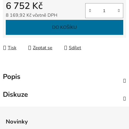
6 752 Kč
8 169,92 Kč včetně DPH
Měrná cena:
DO KOŠÍKU
Tisk
Zeptat se
Sdílet
Popis
Diskuze
Z
á
Novinky
p