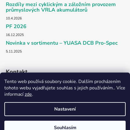
a
Rozdíly mezi cyklickým a záložním provozem
t
průmyslových VRLA akumulátorů
í
10.4.2026
PF 2026
16.12.2025
Novinka v sortimentu – YUASA DCB Pro-Spec
5.11.2025
Kontakt
Tento web používá soubory cookie. Dalším procházením
obchod
@
dkpower.cz
tohoto webu vyjadřujete souhlas s jejich používáním.. Více
informací
zde
.
+420 777 703 875
Nastavení
Souhlasím
Vytvořil Shoptet