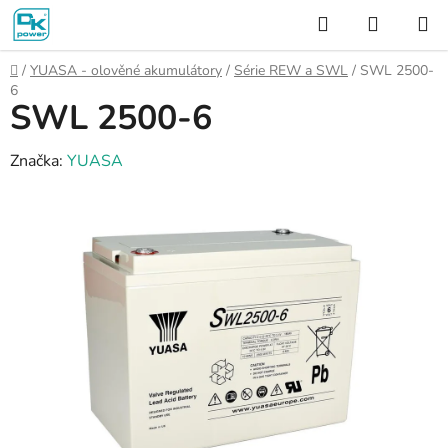
Přejít
Hledat
NÁKUP
na
KOŠÍK
obsah
Domů
/
YUASA - olověné akumulátory
/
Série REW a SWL
/
SWL 2500-
6
SWL 2500-6
Značka:
YUASA