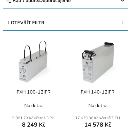
Řadit podle:
Doporučujeme
a
z
e
OTEVŘÍT FILTR
n
í
V
p
ý
r
p
o
i
d
s
u
p
k
r
t
FXH 100-12iFR
FXH 140-12iFR
o
ů
d
Na dotaz
Na dotaz
u
k
9 981,29 Kč včetně DPH
17 639,38 Kč včetně DPH
t
8 249 Kč
14 578 Kč