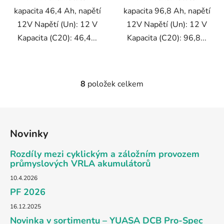
kapacita 46,4 Ah, napětí
kapacita 96,8 Ah, napětí
12V Napětí (Un): 12 V
12V Napětí (Un): 12 V
Kapacita (C20): 46,4...
Kapacita (C20): 96,8...
8
položek celkem
O
v
l
Z
á
á
d
Novinky
p
a
a
Rozdíly mezi cyklickým a záložním provozem
c
t
průmyslových VRLA akumulátorů
í
p
í
10.4.2026
r
PF 2026
v
16.12.2025
k
y
Novinka v sortimentu – YUASA DCB Pro-Spec