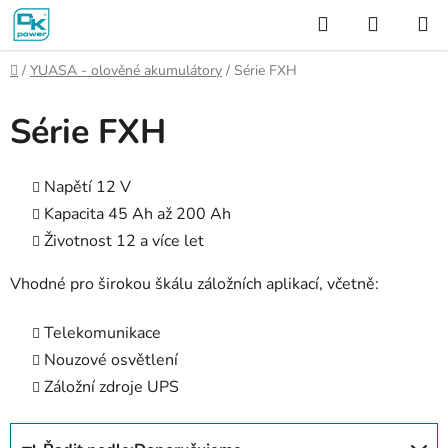
Přejít
Hledat
NÁKUP
na
KOŠÍK
obsah
Domů
/
YUASA - olověné akumulátory
/
Série FXH
Série FXH
Napětí 12 V
Kapacita 45 Ah až 200 Ah
Životnost 12 a více let
Vhodné pro širokou škálu záložních aplikací, včetně:
Telekomunikace
Nouzové osvětlení
Záložní zdroje UPS
Ř