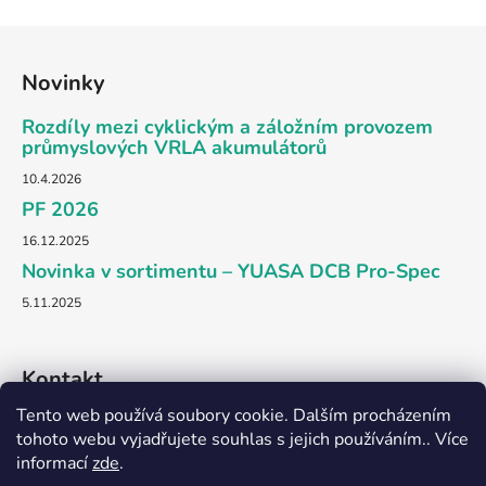
Z
á
Novinky
p
a
Rozdíly mezi cyklickým a záložním provozem
t
průmyslových VRLA akumulátorů
í
10.4.2026
PF 2026
16.12.2025
Novinka v sortimentu – YUASA DCB Pro-Spec
5.11.2025
Kontakt
Tento web používá soubory cookie. Dalším procházením
obchod
@
dkpower.cz
tohoto webu vyjadřujete souhlas s jejich používáním.. Více
informací
zde
.