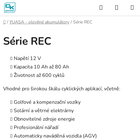
Přejít
Hledat
NÁKUP
na
KOŠÍK
obsah
Domů
/
YUASA - olověné akumulátory
/
Série REC
Série REC
Napětí 12 V
Kapacita 10 Ah až 80 Ah
Životnost až 600 cyklů
Vhodné pro širokou škálu cyklických aplikací, včetně:
Golfové a kompenzační vozíky
Solární a větrné elektrárny
Obnovitelné zdroje energie
Profesionální nářadí
Automaticky naváděná vozidla (AGV)