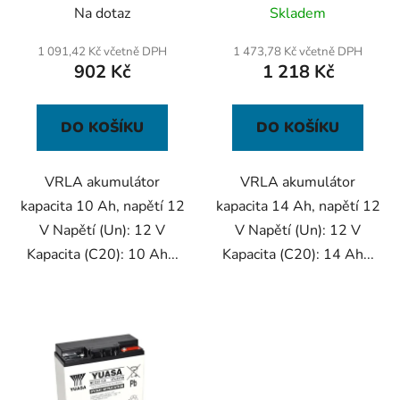
d
Na dotaz
Skladem
u
k
1 091,42 Kč včetně DPH
1 473,78 Kč včetně DPH
t
902 Kč
1 218 Kč
ů
DO KOŠÍKU
DO KOŠÍKU
VRLA akumulátor
VRLA akumulátor
kapacita 10 Ah, napětí 12
kapacita 14 Ah, napětí 12
V Napětí (Un): 12 V
V Napětí (Un): 12 V
Kapacita (C20): 10 Ah...
Kapacita (C20): 14 Ah...