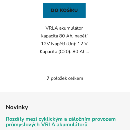
DO KOŠÍKU
VRLA akumulátor
kapacita 80 Ah, napětí
12V Napětí (Un): 12 V
Kapacita (C20): 80 Ah...
7
položek celkem
O
v
l
Z
á
á
d
Novinky
p
a
a
Rozdíly mezi cyklickým a záložním provozem
c
t
průmyslových VRLA akumulátorů
í