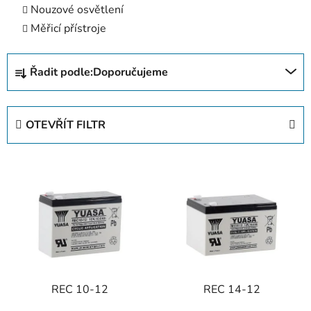
Nouzové osvětlení
Měřicí přístroje
Ř
Řadit podle:
Doporučujeme
a
z
e
OTEVŘÍT FILTR
n
í
V
p
ý
r
p
o
i
d
s
u
p
k
r
t
REC 10-12
REC 14-12
o
ů