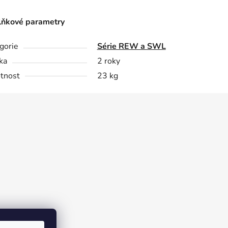
ňkové parametry
gorie
Série REW a SWL
ka
2 roky
tnost
23 kg