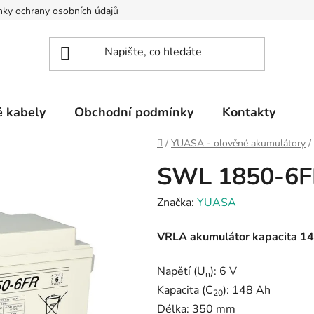
ky ochrany osobních údajů
 kabely
Obchodní podmínky
Kontakty
Domů
/
YUASA - olověné akumulátory
/
SWL 1850-6F
Značka:
YUASA
VRLA akumulátor kapacita 14
Napětí (U
): 6 V
n
Kapacita (C
): 148 Ah
20
Délka: 350 mm