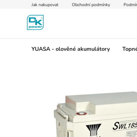
Přejít
Jak nakupovat
Obchodní podmínky
Podmín
na
obsah
YUASA - olověné akumulátory
Topné