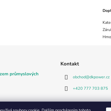
Dopl
Kate
Záru
Hmo
Kontakt
vozem průmyslových
obchod
@
dkpower.cz
+420 777 703 875
-Spec
oužívá soubory cookie. Dalším procházením tohoto