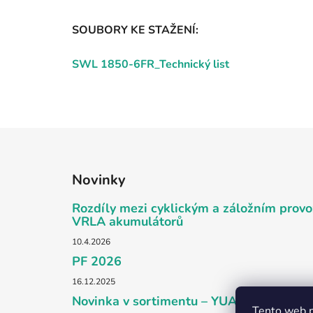
SOUBORY KE STAŽENÍ:
SWL 1850-6FR_Technický list
Z
á
Novinky
p
a
Rozdíly mezi cyklickým a záložním pro
t
VRLA akumulátorů
í
10.4.2026
PF 2026
16.12.2025
Novinka v sortimentu – YUASA DCB Pro
Tento web p