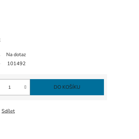
t
Na dotaz
101492
DO KOŠÍKU
Sdílet