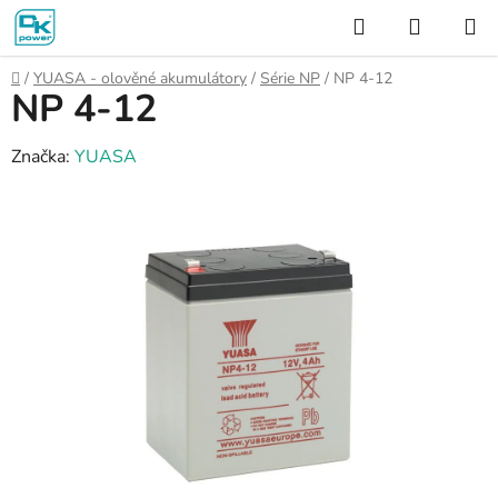
Přejít
Hledat
NÁKUP
na
KOŠÍK
obsah
Domů
/
YUASA - olověné akumulátory
/
Série NP
/
NP 4-12
NP 4-12
Značka:
YUASA