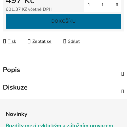
497 Kč
601,37 Kč včetně DPH
Měrná cena:
DO KOŠÍKU
Tisk
Zeptat se
Sdílet
Popis
Diskuze
Z
á
Novinky
p
a
Rozdíly mezi cyklickým a záložním provozem