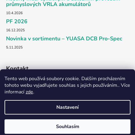
t
průmyslových VRLA akumulátorů
í
10.4.2026
PF 2026
16.12.2025
Novinka v sortimentu – YUASA DCB Pro-Spec
5.11.2025
Kontakt
Tento web používá soubory cookie. Dalším procházením
obchod
@
dkpower.cz
tohoto webu vyjadřujete souhlas s jejich používáním.. Více
informací
zde
.
+420 777 703 875
Nastavení
Souhlasím
Vytvořil Shoptet
Copyright 2026
DK power
. Všechna práva vyhrazena.