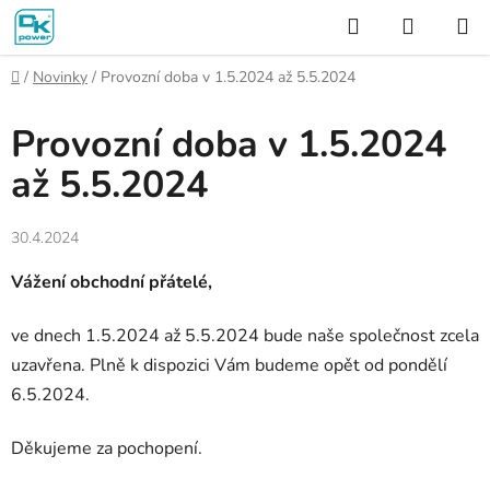
Přejít
Hledat
NÁKUP
na
KOŠÍK
obsah
Domů
/
Novinky
/
Provozní doba v 1.5.2024 až 5.5.2024
Provozní doba v 1.5.2024
až 5.5.2024
30.4.2024
Vážení obchodní přátelé,
ve dnech 1.5.2024 až 5.5.2024 bude naše společnost zcela
uzavřena. Plně k dispozici Vám budeme opět od pondělí
6.5.2024.
Děkujeme za pochopení.