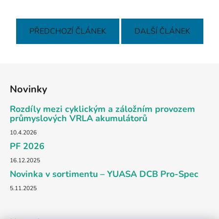
PŘEDCHOZÍ ČLÁNEK
DALŠÍ ČLÁNEK
Z
á
Novinky
p
a
Rozdíly mezi cyklickým a záložním provozem
t
průmyslových VRLA akumulátorů
í
10.4.2026
PF 2026
16.12.2025
Novinka v sortimentu – YUASA DCB Pro-Spec
5.11.2025